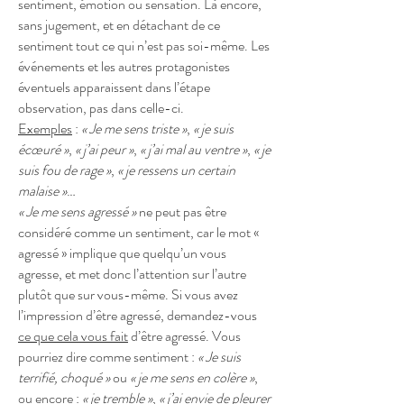
sentiment, émotion ou sensation. Là encore,
sans jugement, et en détachant de ce
sentiment tout ce qui n’est pas soi-même. Les
événements et les autres protagonistes
éventuels apparaissent dans l’étape
observation, pas dans celle-ci.
Exemples
:
« Je me sens triste »
,
« je suis
écœuré »
,
« j’ai peur »
,
« j’ai mal au ventre »
,
« je
suis fou de rage »
,
« je ressens un certain
malaise »
…
« Je me sens agressé »
ne peut pas être
considéré comme un sentiment, car le mot «
agressé » implique que quelqu’un vous
agresse, et met donc l’attention sur l’autre
plutôt que sur vous-même. Si vous avez
l’impression d’être agressé, demandez-vous
ce que cela vous fait
d’être agressé. Vous
pourriez dire comme sentiment :
« Je suis
terrifié, choqué »
ou
« je me sens en colère »
,
ou encore :
« je tremble »
,
« j’ai envie de pleurer