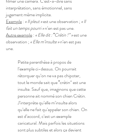
filmer une caméra. C’est-à-dire sans
interprétation, sans émotionnel, sans
jugement même implicite.
Exemple
:
« Il pleut »
est une observation ;
« Il
fait un temps pourri »
n’en est pas une.
Autre exemple
:
« Elle dit : ‟Crétin !” »
est une
observation ;
« Elle m’insulte »
n’en est pas
une.
Petite parenthèse à propos de
l’exemple ci-dessus. On pourrait
rétorquer qu’on ne va pas chipoter,
tout le monde sait que ‟crétin” est une
insulte. Sauf que, imaginons que cette
personne ait nommé son chien Crétin.
J’interprète qu’elle m’insulte alors
qu’elle ne fait qu’appeler son chien. On
est d’accord, c’est un exemple
caricatural. Mais parfois les situations
sont plus subtiles et alors ça devient