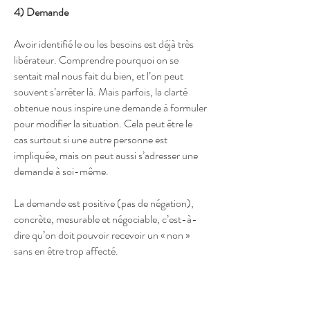
4) Demande
Avoir identifié le ou les besoins est déjà très
libérateur. Comprendre pourquoi on se
sentait mal nous fait du bien, et l’on peut
souvent s’arrêter là. Mais parfois, la clarté
obtenue nous inspire une demande à formuler
pour modifier la situation. Cela peut être le
cas surtout si une autre personne est
impliquée, mais on peut aussi s’adresser une
demande à soi-même.
La demande est positive (pas de négation),
concrète, mesurable et négociable, c’est-à-
dire qu’on doit pouvoir recevoir un « non »
sans en être trop affecté.
Exemple de demande
:
« Serais-tu d’accord pour qu'on prenne un
temps après le dîner pour en parler ? »