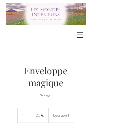
Enveloppe
magique
Par mail
20
€
1 h
1
20 €
Location 1