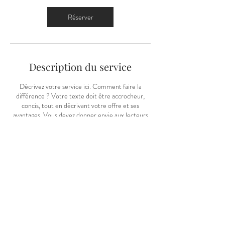
Réserver
Description du service
Décrivez votre service ici. Comment faire la
différence ? Votre texte doit être accrocheur,
concis, tout en décrivant votre offre et ses
avantages. Vous devez donner envie aux lecteurs
de réserver votre service sans plus attendre.
Coordonnées