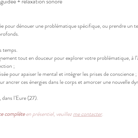
 guidée + relaxation sonore
ée pour dénouer une problématique spécifique, ou prendre un t
profonds.
is temps.
ement tout en douceur pour explorer votre problématique, à l’a
ection ;
sée pour apaiser le mental et intégrer les prises de conscience ;
ur ancrer ces énergies dans le corps et amorcer une nouvelle d
, dans l'Eure (27).
e complète
en présentiel, veuillez
me contacter
.